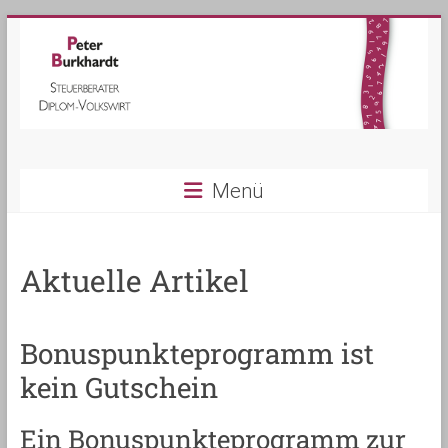
Steuerberater
Menü
Peter
Burkhardt
Aktuelle Artikel
in
Kippenheim
Bonuspunkteprogramm ist
kein Gutschein
Ein Bonuspunkteprogramm zur