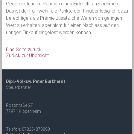
Gegenleistung im Rahmen eines Einkaufs anzunehmen.
Das ist der Fall, wenn die Punkte den Inhaber lediglich dazu
berechtigen, als Prämie zusätzliche Waren von geringem
Wert zu erhalten, aber nicht für einen Nachlass auf den
übrigen Einkauf eingelöst werden können.
Eine Seite zurück
Zurück zur Übersicht
Dipl.-Volksw. Peter Burkhardt
Steuerberater
Poststraße 27
77971 Kippenheim
Telefon: 07825/870880